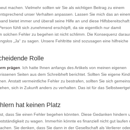
rneut machen. Vielmehr sollten wir Sie als wichtigen Beitrag zu einem
ntsprechend unser Verhalten anpassen. Lassen Sie mich das an eine
 bietet immer und überall seine Hilfe an und diese Hilfsbereitschaft
erson fühlt sich zunehmend erschöpft, da sie eigentlich nur damit
nen solchen Fehler zu begehen ist nicht schlimm. Die Konsequenz darau
ungslos „Ja“ zu sagen. Unsere Fehltritte sind sozusagen eine hilfreiche
scheidende Rolle
norm prägen
. Ich hatte Ihnen anfangs des Artikels von meinen eigenen
issenen Seiten aus dem Schreibheft berichtet. Sollten Sie eigene Kind
hen. Anstatt vermeintliche Fehler zu bestrafen, sollten Sie sich gemei
hen, sich in Zukunft anders zu verhalten. Das ist für das Selbstwertge
lern hat keinen Platz
t, dass Sie einen Fehler begehen könnten. Diese Gedanken hindern 
stständigkeit zu wagen. Immerhin könnte es finanziell nicht gut laufen
achen. Sie denken, dass Sie dann in der Gesellschaft als Verlierer ode