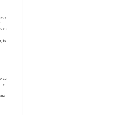
raus
an
ch zu
, in
ge zu
hne
itte