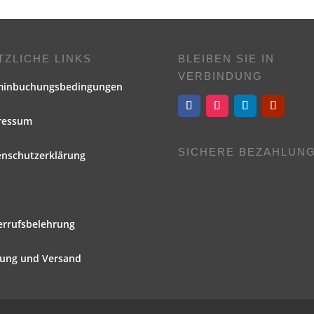
TZLICHE LINKS
BLEIBEN SIE IN
VERBINDUNG
minbuchungsbedingungen
ressum
SICHERE BEZAHLUN
enschutzerklärung
errufsbelehrung
lung und Versand