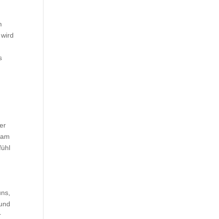
m
 wird
s
er
nsam
fühl
uns,
 und
r