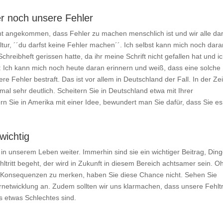
er noch unsere Fehler
icht angekommen, dass Fehler zu machen menschlich ist und wir alle da
ltur, ´´du darfst keine Fehler machen´´. Ich selbst kann mich noch dar
hreibheft gerissen hatte, da ihr meine Schrift nicht gefallen hat und i
: Ich kann mich noch heute daran erinnern und weiß, dass eine solche
e Fehler bestraft. Das ist vor allem in Deutschland der Fall. In der Zeit
mal sehr deutlich. Scheitern Sie in Deutschland etwa mit Ihrer
tern Sie in Amerika mit einer Idee, bewundert man Sie dafür, dass Sie es
wichtig
 in unserem Leben weiter. Immerhin sind sie ein wichtiger Beitrag, Din
tritt begeht, der wird in Zukunft in diesem Bereich achtsamer sein. O
 Konsequenzen zu merken, haben Sie diese Chance nicht. Sehen Sie
ernetwicklung an. Zudem sollten wir uns klarmachen, dass unsere Fehltr
 etwas Schlechtes sind.