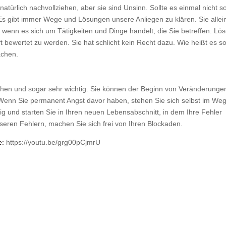
türlich nachvollziehen, aber sie sind Unsinn. Sollte es einmal nicht s
. Es gibt immer Wege und Lösungen unsere Anliegen zu klären. Sie allei
 wenn es sich um Tätigkeiten und Dinge handelt, die Sie betreffen. Lö
ft bewertet zu werden. Sie hat schlicht kein Recht dazu. Wie heißt es s
achen.
chen und sogar sehr wichtig. Sie können der Beginn von Veränderunge
 Wenn Sie permanent Angst davor haben, stehen Sie sich selbst im We
ig und starten Sie in Ihren neuen Lebensabschnitt, in dem Ihre Fehler
unseren Fehlern, machen Sie sich frei von Ihren Blockaden.
e:
https://youtu.be/grg00pCjmrU
n