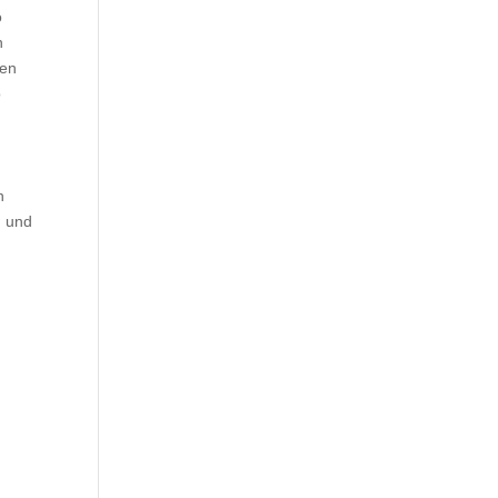
o
n
sen
o
n
g und